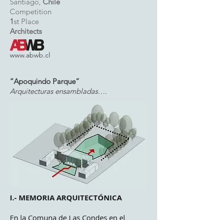
Santiago,
Chile
Competition
1
st Place
Architects
www.abwb.cl
“Apoquindo Parque”
Arquitecturas ensambladas….
I.- MEMORIA ARQUITECTÓNICA
En la Comuna de Las Condes en el