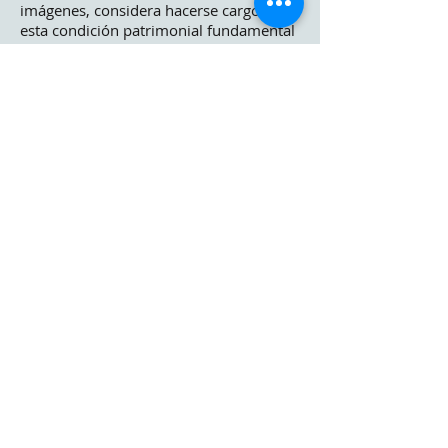
imágenes, considera hacerse cargo de
esta condición patrimonial fundamental
para este proyecto.
La torre principal emerge desde el patio-
cenote, hasta una altura total de 21
pisos con 77.00 metros de altura. El
acceso a la torre se produce por el nivel
de la calle accediendo por ambos lados
de la casa patrimonial mediante puentes
que conectan el espacio público con el
núcleo de circulaciones verticales del
edifico.
Para mejorar la planta libre de los pisos
superiores, los pilares que se
concibieron para los primeros niveles a
modo de no tocar los árboles existentes,
se abren hacia la fachada produciendo
un traslado de estos para alejarlos del
núcleo del edificio. (ver memoria de
cálculo).